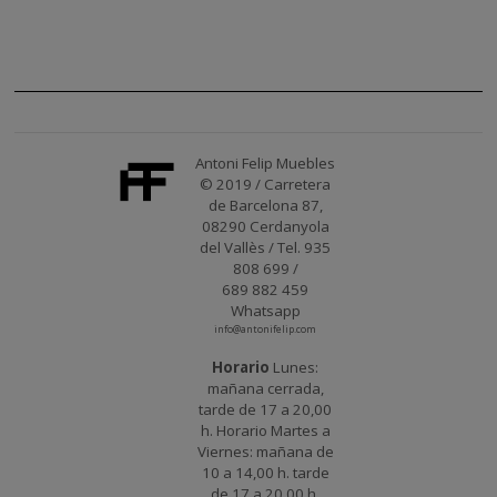
Antoni Felip Muebles
© 2019 / Carretera
de Barcelona 87,
08290 Cerdanyola
del Vallès / Tel. 935
808 699 /
689 882 459
Whatsapp
info@antonifelip.com
Horario
Lunes:
mañana cerrada,
tarde de 17 a 20,00
h. Horario Martes a
Viernes: mañana de
10 a 14,00 h. tarde
de 17 a 20,00 h.